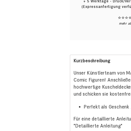
+ 5 Werktage - Druck/Ve
(Expressanfertigung verf
⭐⭐⭐
mehr a
Produkt
wird
Kurzbeschreibung
zum
Warenkorb
Unser Künstlerteam von Ma
hinzugefügt
Comic Figuren! Anschließe
hochwertige Kuscheldecke
und schicken sie kostenfre
Perfekt als Geschenk
Für eine detaillierte Anlei
"Detaillierte Anleitung"