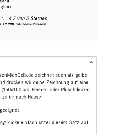
rsand
ügbar)
⭐⭐
4,7 von 5 Sternen
ls
10 000
zufriedene Kunden!
chMichGelb.de zeichnet euch als gelbe
nd drucken wir deine Zeichnung auf eine
 (150x100 cm, Fleece- oder Plüschdecke)
i zu dir nach Hause!
 geeignet
tung klicke einfach unter diesem Satz auf