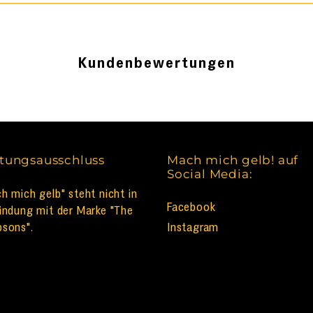
Kundenbewertungen
tungsausschluss
Mach mich gelb! auf
Social Media:
h mich gelb" steht nicht in
Facebook
indung mit der Marke "The
sons".
Instagram