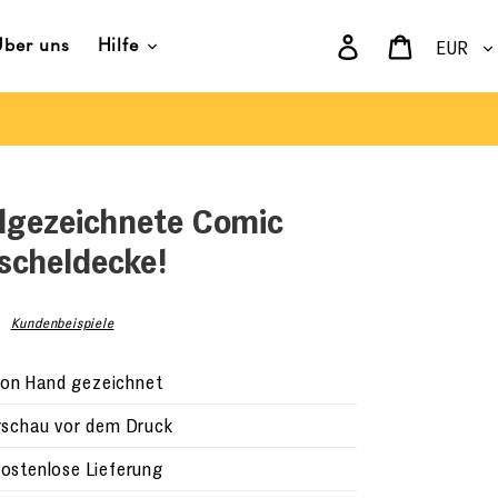
Währun
Einloggen
Warenkor
Über uns
Hilfe
dgezeichnete Comic
scheldecke!
Kundenbeispiele
n Hand gezeichnet
schau vor dem Druck
stenlose Lieferung