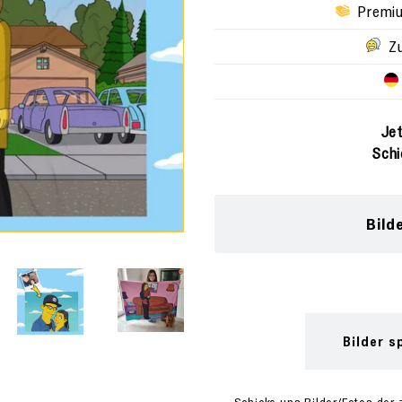
Premiu
Zuf
Jet
Schi
Bild
Bilder s