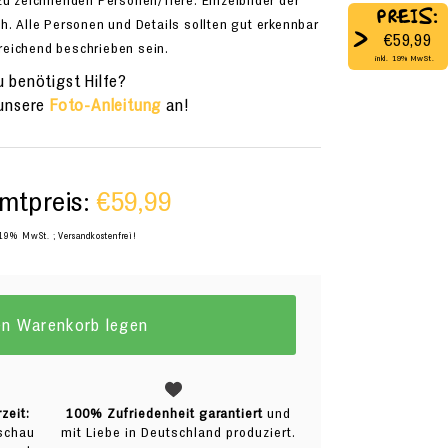
zu zeichnenden Personen/Tiere. Einzelbilder der
PREIS:
h. Alle Personen und Details sollten gut erkennbar
>
€59,99
reichend beschrieben sein.
inkl. 19% MwSt.
 benötigst Hilfe?
 unsere
Foto-Anleitung
an!
mtpreis:
€59,99
 19% MwSt. ; Versandkostenfrei!
en Warenkorb legen
zeit:
100% Zufriedenheit garantiert
und
rschau
mit Liebe in Deutschland produziert.