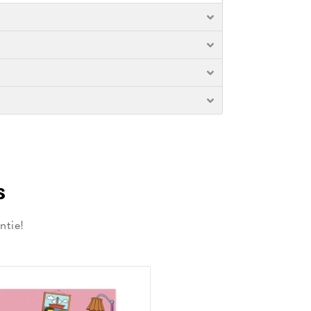
s
ntie!