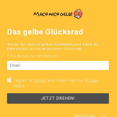
Direkt
zum
Einloggen
Warenko
Inhalt
Kostenfreie Lieferung innerhalb Deutschlands >
Das gelbe Glücksrad
WIR ZEICHNEN
Werde Teil unserer gelben Community und drehe als
Dankeschön einmal an unserem Glücksrad!
einfach jeden
* Pro Kunde nur ein Versuch.
als gelbe Comic Figur(en) und
drucken deine Zeichnung auf coole
I agree to
Terms
and I have read our
Privacy
Produkte!
policy
.
JETZT DREHEN!
Jetzt zeichnen lassen
Nein Danke